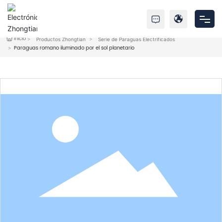
Inicio
Productos Zhongtian
Serie de Paraguas Electrificados
Inicio
Paraguas romano iluminado por el sol planetario
Productos
Sobre nosotros
Servicio
Noticias
Contáctenos