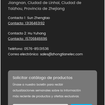
Jiangnan, Ciudad de Linhai, Ciudad de
Taizhou, Provincia de Zhejiang
Contacto 1: Sun Zhengtao
Contacto: 13136463192
Contacto 2: Hu Yuhang
Contacto: 15706846696
Teléfono: 0576-85131536
Correo electrónico: sales@zhongtianelec.com
Solicitar catálogo de productos
Únase a nuestro boletín para recibir
actualizaciones semanales sobre la información
más reciente de productos y ofertas exclusivas.